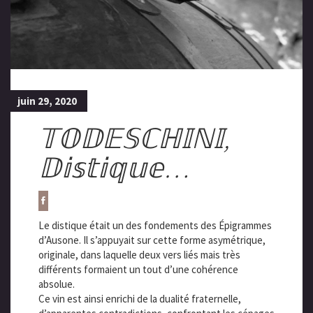
juin 29, 2020
𝕋𝕆𝔻𝔼𝕊ℂℍ𝕀ℕ𝕀,
𝔻𝕚𝕤𝕥𝕚𝕢𝕦𝕖…
Le distique était un des fondements des Épigrammes
d’Ausone. Il s’appuyait sur cette forme asymétrique,
originale, dans laquelle deux vers liés mais très
différents formaient un tout d’une cohérence
absolue.
Ce vin est ainsi enrichi de la dualité fraternelle,