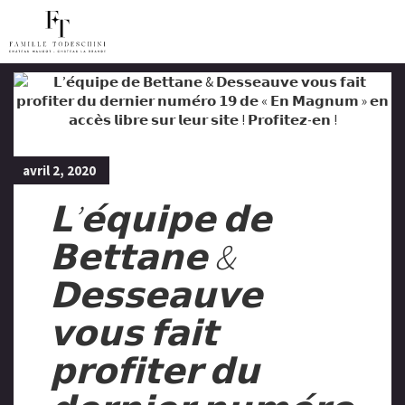
avril 2, 2020
𝗟’𝗲́𝗾𝘂𝗶𝗽𝗲 𝗱𝗲
𝗕𝗲𝘁𝘁𝗮𝗻𝗲 &
𝗗𝗲𝘀𝘀𝗲𝗮𝘂𝘃𝗲
𝘃𝗼𝘂𝘀 𝗳𝗮𝗶𝘁
𝗽𝗿𝗼𝗳𝗶𝘁𝗲𝗿 𝗱𝘂