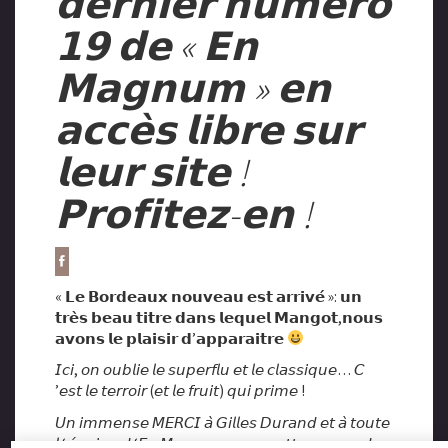
𝗱𝗲𝗿𝗻𝗶𝗲𝗿 𝗻𝘂𝗺𝗲́𝗿𝗼
𝟭𝟵 𝗱𝗲 « 𝗘𝗻
𝗠𝗮𝗴𝗻𝘂𝗺 » 𝗲𝗻
𝗮𝗰𝗰𝗲̀𝘀 𝗹𝗶𝗯𝗿𝗲 𝘀𝘂𝗿
𝗹𝗲𝘂𝗿 𝘀𝗶𝘁𝗲 !
𝗣𝗿𝗼𝗳𝗶𝘁𝗲𝘇-𝗲𝗻 !
« 𝗟𝗲 𝗕𝗼𝗿𝗱𝗲𝗮𝘂𝘅 𝗻𝗼𝘂𝘃𝗲𝗮𝘂 𝗲𝘀𝘁 𝗮𝗿𝗿𝗶𝘃𝗲́ »: 𝘂𝗻
𝘁𝗿𝗲̀𝘀 𝗯𝗲𝗮𝘂 𝘁𝗶𝘁𝗿𝗲 𝗱𝗮𝗻𝘀 𝗹𝗲𝗾𝘂𝗲𝗹 𝗠𝗮𝗻𝗴𝗼𝘁,𝗻𝗼𝘂𝘀
𝗮𝘃𝗼𝗻𝘀 𝗹𝗲 𝗽𝗹𝗮𝗶𝘀𝗶𝗿 𝗱’𝗮𝗽𝗽𝗮𝗿𝗮𝗶𝘁𝗿𝗲
𝘐𝘤𝘪, 𝘰𝘯 𝘰𝘶𝘣𝘭𝘪𝘦 𝘭𝘦 𝘴𝘶𝘱𝘦𝘳𝘧𝘭𝘶 𝘦𝘵 𝘭𝘦 𝘤𝘭𝘢𝘴𝘴𝘪𝘲𝘶𝘦… 𝘊
’𝘦𝘴𝘵 𝘭𝘦 𝘵𝘦𝘳𝘳𝘰𝘪𝘳 (𝘦𝘵 𝘭𝘦 𝘧𝘳𝘶𝘪𝘵) 𝘲𝘶𝘪 𝘱𝘳𝘪𝘮𝘦 !
𝘜𝘯 𝘪𝘮𝘮𝘦𝘯𝘴𝘦 𝘔𝘌𝘙𝘊𝘐 𝘢̀ 𝘎𝘪𝘭𝘭𝘦𝘴 𝘋𝘶𝘳𝘢𝘯𝘥 𝘦𝘵 𝘢̀ 𝘵𝘰𝘶𝘵𝘦
𝘭 ‘𝘦́𝘲𝘶𝘪𝘱𝘦 𝘥 ‘𝘌𝘯 𝘔𝘢𝘨𝘯𝘶𝘮 𝘱𝘰𝘶𝘳 𝘤𝘦𝘵𝘵𝘦 𝘦𝘴𝘤𝘢𝘱𝘢𝘥𝘦