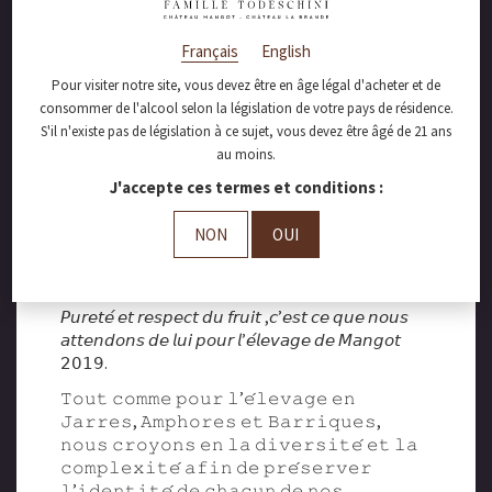
Fiers de vous
présenter notre
Français
English
nouveau bébé…
Pour visiter notre site, vous devez être en âge légal d'acheter et de
consommer de l'alcool selon la législation de votre pays de résidence.
S'il n'existe pas de législation à ce sujet, vous devez être âgé de 21 ans
au moins.
J'accepte ces termes et conditions :
𝙵𝚒𝚎𝚛s 𝚍𝚎 𝚟𝚘𝚞𝚜 𝚙𝚛𝚎́𝚜𝚎𝚗𝚝𝚎𝚛 𝚗𝚘𝚝𝚛𝚎
𝚗𝚘𝚞𝚟𝚎𝚊𝚞 𝚋𝚎́𝚋𝚎́, 𝚞𝚗 𝚜𝚞𝚙𝚎𝚛𝚋𝚎 𝚏𝚘𝚞𝚍𝚛𝚎 𝚍𝚎
NON
OUI
𝟸𝟶𝚑𝚕, 𝚎𝚗 𝚌𝚑𝚎̂𝚗𝚎 𝚒𝚜𝚜𝚞 𝚍𝚎 𝚕𝚊 𝚏𝚘𝚛𝚎̂𝚝 𝚍𝚎
𝚃𝚛𝚘𝚗𝚌̧𝚊𝚒𝚜 𝚙𝚛𝚘𝚍𝚞𝚒𝚝 𝚙𝚊𝚛 𝚕𝚊 𝚏𝚘𝚞𝚍𝚛𝚎𝚛𝚒𝚎
𝚏𝚊𝚖𝚒𝚕𝚒𝚊𝚕𝚎 𝙶𝚁𝙴𝙽𝙸𝙴𝚁 𝚎𝚗 𝙱𝚘𝚞𝚛𝚐𝚘𝚐𝚗𝚎
𝘗𝘶𝘳𝘦𝘵𝘦́ 𝘦𝘵 𝘳𝘦𝘴𝘱𝘦𝘤𝘵 𝘥𝘶 𝘧𝘳𝘶𝘪𝘵 ,𝘤’𝘦𝘴𝘵 𝘤𝘦 𝘲𝘶𝘦 𝘯𝘰𝘶𝘴
𝘢𝘵𝘵𝘦𝘯𝘥𝘰𝘯𝘴 𝘥𝘦 𝘭𝘶𝘪 𝘱𝘰𝘶𝘳 𝘭’𝘦́𝘭𝘦𝘷𝘢𝘨𝘦 𝘥𝘦 𝘔𝘢𝘯𝘨𝘰𝘵
𝟤𝟢𝟣𝟫.
𝚃𝚘𝚞𝚝 𝚌𝚘𝚖𝚖𝚎 𝚙𝚘𝚞𝚛 𝚕’𝚎́𝚕𝚎𝚟𝚊𝚐𝚎 𝚎𝚗
𝙹𝚊𝚛𝚛𝚎𝚜, 𝙰𝚖𝚙𝚑𝚘𝚛𝚎𝚜 𝚎𝚝 𝙱𝚊𝚛𝚛𝚒𝚚𝚞𝚎𝚜,
𝚗𝚘𝚞𝚜 𝚌𝚛𝚘𝚢𝚘𝚗𝚜 𝚎𝚗 𝚕𝚊 𝚍𝚒𝚟𝚎𝚛𝚜𝚒𝚝𝚎́ 𝚎𝚝 𝚕𝚊
𝚌𝚘𝚖𝚙𝚕𝚎𝚡𝚒𝚝𝚎́ 𝚊𝚏𝚒𝚗 𝚍𝚎 𝚙𝚛𝚎́𝚜𝚎𝚛𝚟𝚎𝚛
𝚕’𝚒𝚍𝚎𝚗𝚝𝚒𝚝𝚎́ 𝚍𝚎 𝚌𝚑𝚊𝚌𝚞𝚗 𝚍𝚎 𝚗𝚘𝚜