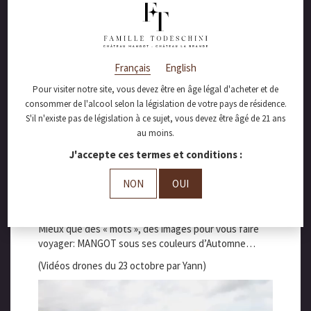
Français
English
octobre 31, 2020
Pour visiter notre site, vous devez être en âge légal d'acheter et de
MANGOT sous ses
consommer de l'alcool selon la législation de votre pays de résidence.
S'il n'existe pas de législation à ce sujet, vous devez être âgé de 21 ans
couleurs d’Automne
au moins.
J'accepte ces termes et conditions :
NON
OUI
Mieux que des « mots », des images pour vous faire
voyager: MANGOT sous ses couleurs d’Automne…
(Vidéos drones du 23 octobre par Yann)
Lecteur
vidéo