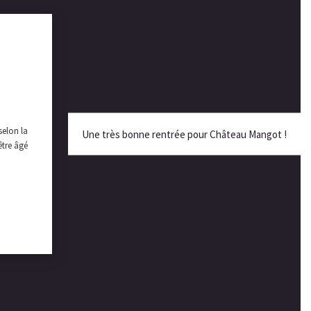
selon la
Une très bonne rentrée pour Château Mangot !
être âgé