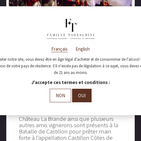
août 12, 2016
Château La Brande
Français
English
en renfort à la
siter notre site, vous devez être en âge légal d'acheter et de consommer de l'alcool 
ilion !
tion de votre pays de résidence. S'il n'existe pas de législation à ce sujet, vous devez 
Bataille de Castillon
de 21 ans au moins.
J'accepte ces termes et conditions :
!
NON
OUI
Château La Brande ainsi que plusieurs
autres amis vignerons sont présents à la
Bataille de Castillon pour prêter main
forte à l’appellation Castillon Côtes de