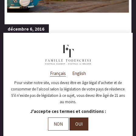
décembre 6, 2016
Château Mangot,
rencontre avec
marouteduvin.com !
Français
English
Pour visiter notre site, vous devez être en âge légal d'acheter et de
consommer de l'alcool selon la législation de votre pays de résidence.
S'il n'existe pas de législation à ce sujet, vous devez être âgé de 21 ans
Nous avons eu le plaisir d’accueillir
Aurélie
au moins.
Soubiran
, auteur du blog
marouteduvin.com à Château Mangot !
J'accepte ces termes et conditions :
Une rencontre tout en simplicité, passion et
NON
OUI
complicité !
Une visite aux pieds des vignes pour lui faire