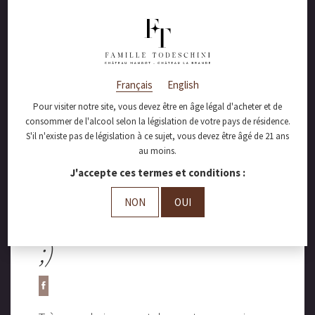
mai 9, 2017
Français
English
Un peu de
Pour visiter notre site, vous devez être en âge légal d'acheter et de
consommer de l'alcool selon la législation de votre pays de résidence.
patience… les notes
S'il n'existe pas de législation à ce sujet, vous devez être âgé de 21 ans
au moins.
du millésime 2016 en
J'accepte ces termes et conditions :
primeur seront
NON
OUI
bientôt disponible…
;)