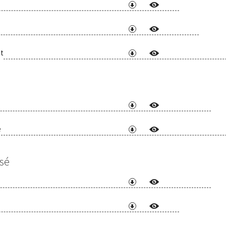
t
e
sé