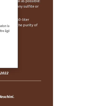
s as natural as possible:
o not add any sulfite or
s.
in 160 to 750-liter
 preserve the purity of
selon la
être âgé
rch 2022
 2022
deschini.