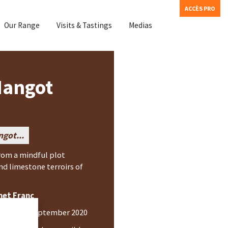
ACCÈS PRO
Our Range
Visits & Tastings
Medias
Mangot
ngot...
rom a mindful plot
nd limestone terroirs of
net Franc
th
 28
of September 2020