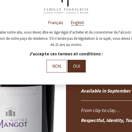
The winemaking process i
we use native yeast and d
any other chemical input
Français
English
It was aged for 8 months 
clay amphoras and jars to
siter notre site, vous devez être en âge légal d'acheter et de consommer de l'alcool 
its fruit.
tion de votre pays de résidence. S'il n'existe pas de législation à ce sujet, vous devez 
de 21 ans au moins.
Bottled on the 3rd of Ma
J'accepte ces termes et conditions :
Production limited to:
NON
OUI
9800
bottles
360
magnums
6
double magnums
Available in September
From clay to clay…
Respectful, Identity, To