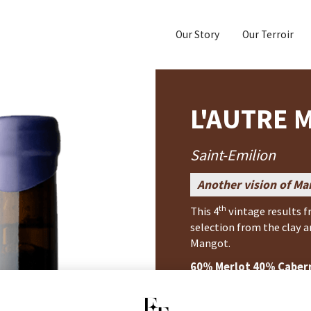
Our Story
Our Terroir
L'AUTRE 
Saint-Emilion
Another vision of Ma
th
This 4
vintage results f
selection from the clay a
Mangot.
60% Merlot 40% Caber
th
Harvested on the 16
and