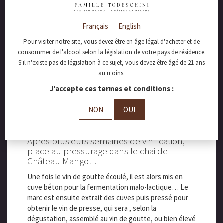
Français
English
Pour visiter notre site, vous devez être en âge légal d'acheter et de
octobre 25, 2017
consommer de l'alcool selon la législation de votre pays de résidence.
S'il n'existe pas de législation à ce sujet, vous devez être âgé de 21 ans
Journée pressurage
au moins.
au Château Mangot !
J'accepte ces termes et conditions :
NON
OUI
Après plusieurs semaines de vinification,
place au pressurage dans le chai de
Château Mangot !
Une fois le vin de goutte écoulé, il est alors mis en
cuve béton pour la fermentation malo-lactique… Le
marc est ensuite extrait des cuves puis pressé pour
obtenir le vin de presse, qui sera , selon la
dégustation, assemblé au vin de goutte, ou bien élevé