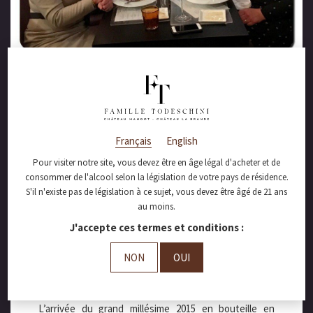
décembre 23, 2016
Joyeuses Fêtes à
Français
English
tous !
Pour visiter notre site, vous devez être en âge légal d'acheter et de
consommer de l'alcool selon la législation de votre pays de résidence.
S'il n'existe pas de législation à ce sujet, vous devez être âgé de 21 ans
au moins.
Toute l’équipe de Château Mangot
J'accepte ces termes et conditions :
vous souhaite de Joyeuses Fêtes !
Mangot est fermé du 23 décembre au 3 janvier avant
NON
OUI
de repartir de plus belle pour l’année 2017 !
Une année qui s’annonce déjà mouvementée !
L’arrivée du grand millésime 2015 en bouteille en