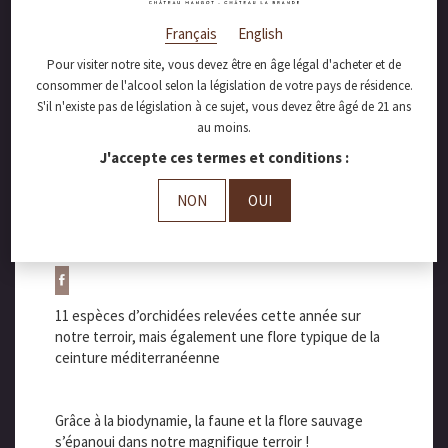
Français
English
Pour visiter notre site, vous devez être en âge légal d'acheter et de
consommer de l'alcool selon la législation de votre pays de résidence.
juin 5, 2023
S'il n'existe pas de législation à ce sujet, vous devez être âgé de 21 ans
au moins.
La magie de la
J'accepte ces termes et conditions :
ceinture
NON
OUI
méditerranéenne !
11 espèces d’orchidées relevées cette année sur
notre terroir, mais également une flore typique de la
ceinture méditerranéenne
Grâce à la biodynamie, la faune et la flore sauvage
s’épanoui dans notre magnifique terroir !