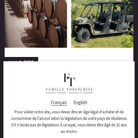
mars 6, 2026
L’envie du « sur-
mesure » au Château
Mangot
Français
English
Pour visiter notre site, vous devez être en âge légal d'acheter et de
consommer de l'alcool selon la législation de votre pays de résidence.
S'il n'existe pas de législation à ce sujet, vous devez être âgé de 21 ans
Chaque visite peut devenir une expérience unique à
au moins.
MANGOT
, partagée aux côtés de la famille