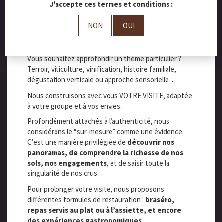
J'accepte ces termes et conditions :
TODESCHINI
.
Karl et Yann souhaitent aller encore plus loin
,
NON
OUI
afin de vous faire découvrir l’authenticité et les
valeurs qui animent la famille depuis toujours.
Vous souhaitez approfondir un thème particulier ?
Terroir, viticulture, vinification, histoire familiale,
dégustation verticale ou approche sensorielle…
Nous construisons avec vous VOTRE VISITE, adaptée
à votre groupe et à vos envies.
Profondément attachés à l’authenticité, nous
considérons le “sur-mesure” comme une évidence.
C’est une manière privilégiée de
découvrir nos
panoramas, de comprendre la richesse de nos
sols, nos engagements
, et de saisir toute la
singularité de nos crus.
Pour prolonger votre visite, nous proposons
différentes formules de restauration :
braséro,
repas servis au plat ou à l’assiette, et encore
des expériences gastronomiques
.