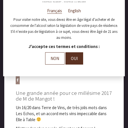
Français
English
Pour visiter notre site, vous devez être en âge légal d'acheter et de
consommer de l'alcool selon la législation de votre pays de résidence.
juillet 20, 2018
S'il n'existe pas de législation à ce sujet, vous devez être âgé de 21 ans
au moins.
Le M de Mangot de
J'accepte ces termes et conditions :
Château Mangot a
NON
OUI
bonne presse !
Une grande année pour ce millésime 2017
de M de Mangot !
Un 16/20 dans Terre de Vins, de très jolis mots dans
Les Echos, et un accord mets vins impeccable dans
Elle à Table