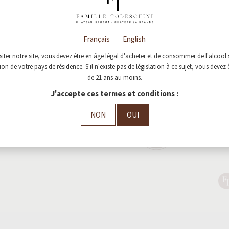
 liste de nos partenaires et distributeurs à travers la France : caves, bar
25
7
18
Vous pouvez ainsi géo-localiser le plus proche de chez vous !
90
Français
English
déplacer, n’hésitez pas à les contacter pour vérifier les jours et horair
et connaitre les crus et millésimes disponibles !
siter notre site, vous devez être en âge légal d'acheter et de consommer de l'alcool 
28
staurateurs, si vous avez le plaisir de distribuer nos crus mais n’apparais
tion de votre pays de résidence. S'il n'existe pas de législation à ce sujet, vous devez 
86
de 21 ans au moins.
ontactez- nous VITE par mail à
pro@chateaumangot.fr
pour corriger cel
27
J'accepte ces termes et conditions :
11
12
NON
OUI
Fermer
2