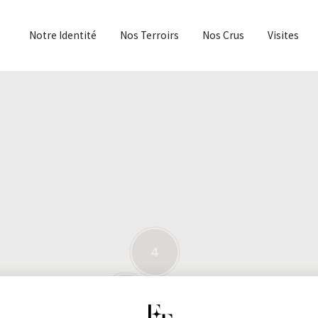
Notre Identité
Nos Terroirs
Nos Crus
Visites
4
14