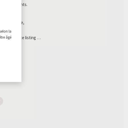
s et restaurants.
es d’ouverture,
selon la
sez pas sur ce listing …
être âgé
a!