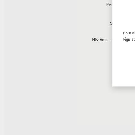
Retrouvez ici la
Avant de vous 
Pour vi
NB: Amis cavistes et re
législa
C