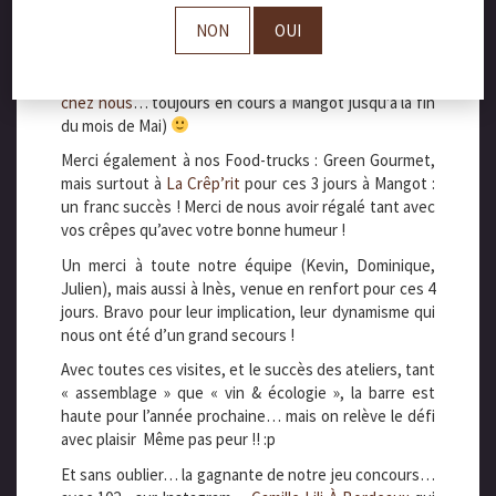
Bravo et merci à
Rémy Bousquet
d’avoir partagé son
NON
OUI
univers à travers son exposition et ses dessins mais
aussi à Bouchra pour son aide !
(Exposition
Çà bouchonne à Paris et ça débouchonne
chez nous
… toujours en cours à Mangot jusqu’à la fin
du mois de Mai)
Merci également à nos Food-trucks : Green Gourmet,
mais surtout à
La Crêp’rit
pour ces 3 jours à Mangot :
un franc succès ! Merci de nous avoir régalé tant avec
vos crêpes qu’avec votre bonne humeur !
Un merci à toute notre équipe (Kevin, Dominique,
Julien), mais aussi à Inès, venue en renfort pour ces 4
jours. Bravo pour leur implication, leur dynamisme qui
nous ont été d’un grand secours !
Avec toutes ces visites, et le succès des ateliers, tant
« assemblage » que « vin & écologie », la barre est
haute pour l’année prochaine… mais on relève le défi
avec plaisir Même pas peur !! :p
Et sans oublier… la gagnante de notre jeu concours…