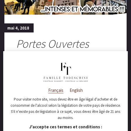
mai 4, 2018
Portes Ouvertes
mémorables à
Château Mangot !
Français
English
Vous étiez environ 1700 personnes à venir
Pour visiter notre site, vous devez être en âge légal d'acheter et de
découvrir notre passion pour notre
consommer de l'alcool selon la législation de votre pays de résidence.
vignoble et nos vins lors de nos portes
ouvertes…
S'il n'existe pas de législation à ce sujet, vous devez être âgé de 21 ans
Un très grand merci à tous d’avoir rendu
au moins.
cette édition 2018 mémorable !!
J'accepte ces termes et conditions :