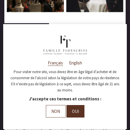
décembre 11, 2018
Pour la deuxième
année consécutive,
Français
English
Château Mangot est
Pour visiter notre site, vous devez être en âge légal d'acheter et de
lauréat de la Coupe
consommer de l'alcool selon la législation de votre pays de résidence.
S'il n'existe pas de législation à ce sujet, vous devez être âgé de 21 ans
des Grands Crus de
au moins.
J'accepte ces termes et conditions :
Saint Emilion !
NON
OUI