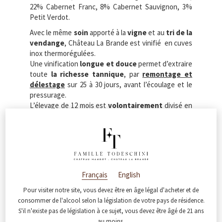
22% Cabernet Franc, 8% Cabernet Sauvignon, 3%
Petit Verdot.
Avec le même
soin
apporté à la
vigne
et au
tri de la
vendange
, Château La Brande est vinifié en cuves
inox thermorégulées.
Une vinification
longue et douce
permet d’extraire
toute
la richesse tannique
, par
remontage et
délestage
sur 25 à 30 jours, avant l’écoulage et le
pressurage.
L’élevage de 12 mois est
volontairement
divisé en
plusieurs lots : 30% cuve inox sans soufre, 10 % en
barriques de 400 litres neuves, 30% barriques de 400
litres d’un vin, 30% en barriques de 500 litres d’un
vin.
Français
English
Nous faisons ainsi le maximum pour accompagner
cette belle matière des terroirs de La Brande, dans le
Pour visiter notre site, vous devez être en âge légal d'acheter et de
respect du fruit, pour un vin juteux, croquant et
consommer de l'alcool selon la législation de votre pays de résidence.
intense…
S'il n'existe pas de législation à ce sujet, vous devez être âgé de 21 ans
au moins.