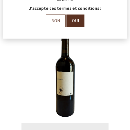
J'accepte ces termes et conditions :
Dans la même catégorie
NON
OUI