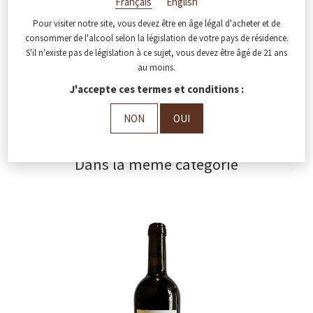
Français
English
Distique 14 2021
Pour visiter notre site, vous devez être en âge légal d'acheter et de
Distique 15 2022
consommer de l'alcool selon la législation de votre pays de résidence.
Distique 16 2023
S'il n'existe pas de législation à ce sujet, vous devez être âgé de 21 ans
au moins.
J'accepte ces termes et conditions :
« Ce cru est un fort parti-pris humain. Il évoluera
ainsi selon notre expérience, nos envies, nos
NON
OUI
convictions. »
Dans la même catégorie