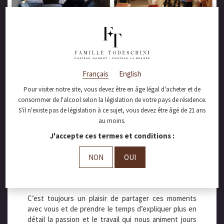
octobre 10, 2016
Le repas vignerons
Français
English
de 2016, c’est déjà
Pour visiter notre site, vous devez être en âge légal d'acheter et de
consommer de l'alcool selon la législation de votre pays de résidence.
fini :(
S'il n'existe pas de législation à ce sujet, vous devez être âgé de 21 ans
au moins.
J'accepte ces termes et conditions :
NON
OUI
Merci, à tous nos amis clients pour cette
journée plus que réussi au cœur de
Mangot !
C’est toujours un plaisir de partager ces moments
avec vous et de prendre le temps d’expliquer plus en
détail la passion et le travail qui nous animent jours