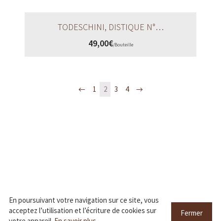
TODESCHINI, DISTIQUE N°…
49,00
€
/
Bouteille
←
1
2
3
4
→
En poursuivant votre navigation sur ce site, vous
acceptez l’utilisation et l’écriture de cookies sur
Fermer
votre appareil.
En savoir plus