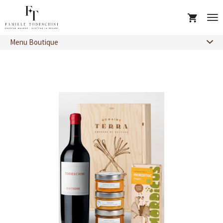
Nos Crus (75 cl)
Magnums
Tog
nav
Menu Boutique