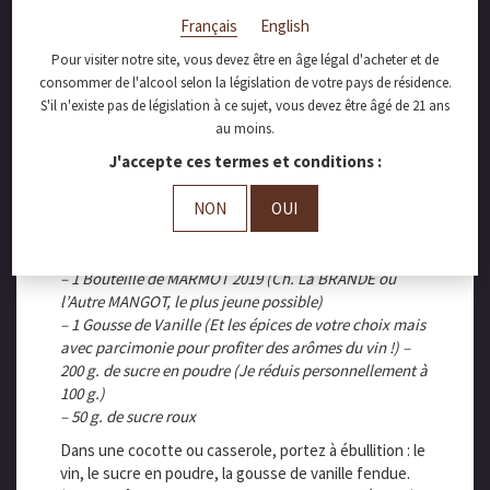
TODESCHINI
Français
English
Pour visiter notre site, vous devez être en âge légal d'acheter et de
consommer de l'alcool selon la législation de votre pays de résidence.
Soupe de Fraises Gariguettes Infusion de «
S'il n'existe pas de législation à ce sujet, vous devez être âgé de 21 ans
Marmot 2019 » d’Anne-Marie TODESCHINI
au moins.
J'accepte ces termes et conditions :
Laissez-vous tenter par ce dessert printanier
rafraichissant et riche en saveurs !
NON
OUI
Pour 6 Pers : FACILE ET RAPIDE
– 1 KG de Fraises (Gariguettes de préférence !)
– 1 Bouteille de MARMOT 2019 (Ch. La BRANDE ou
l’Autre MANGOT, le plus jeune possible)
– 1 Gousse de Vanille (Et les épices de votre choix mais
avec parcimonie pour profiter des arômes du vin !) –
200 g. de sucre en poudre (Je réduis personnellement à
100 g.)
– 50 g. de sucre roux
Dans une cocotte ou casserole, portez à ébullition : le
vin, le sucre en poudre, la gousse de vanille fendue.