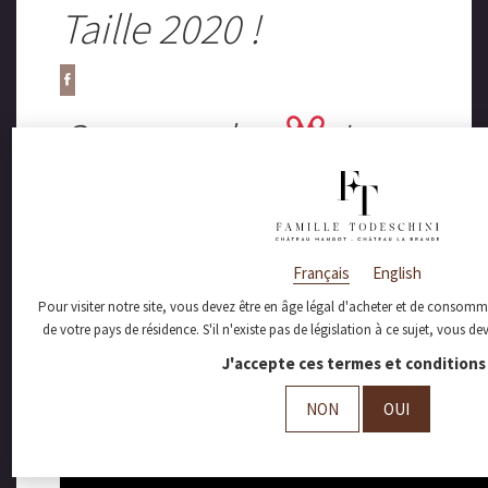
Taille 2020 !
On range les
!
Depuis le 1er Décembre, nos tailleurs ont
pris soin de 255 000 pieds pour les
préparer aux prochaines vendanges
Merci à nos tailleurs ! On remet ça l’année
prochaine…
Français
English
Pour visiter notre site, vous devez être en âge légal d'acheter et de consomme
de votre pays de résidence. S'il n'existe pas de législation à ce sujet, vous d
J'accepte ces termes et conditions 
NON
OUI