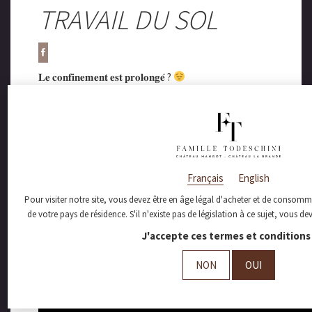
TRAVAIL DU SOL
𝐋𝐞 𝐜𝐨𝐧𝐟𝐢𝐧𝐞𝐦𝐞𝐧𝐭 𝐞𝐬𝐭 𝐩𝐫𝐨𝐥𝐨𝐧𝐠𝐞́ ?
𝐀𝐥𝐥𝐞𝐳 𝐡𝐨𝐩 ! 𝐎𝐧 𝐯𝐨𝐮𝐬 𝐚𝐢𝐝𝐞 𝐚̀ 𝐯𝐨𝐮𝐬 𝐜𝐡𝐚𝐧𝐠𝐞𝐫 𝐥𝐞𝐬 𝐢𝐝𝐞́𝐞𝐬…
𝐄𝐭 𝐨𝐧 𝐯𝐨𝐮𝐬 𝐞𝐦𝐦𝐞̀𝐧𝐞 𝐟𝐚𝐢𝐫𝐞 𝐥𝐞 𝐭𝐨𝐮𝐫 𝐝𝐞𝐬 𝐯𝐢𝐠𝐧𝐞𝐬 !
𝐸𝑛 𝑑𝑒𝑢𝑥 𝑠𝑒𝑚𝑎𝑖𝑛𝑒𝑠, 𝑙𝑒 𝑝𝑎𝑦𝑠𝑎𝑔𝑒 𝑠’𝑒𝑠𝑡 𝑡𝑟𝑎𝑛𝑠𝑓𝑜𝑟𝑚𝑒́ ! 𝐿𝑎
𝑣𝑖(𝑔𝑛)𝑒 𝑐𝑜𝑛𝑡𝑖𝑛𝑢𝑒, 𝑒𝑡 𝑙𝑎 𝑣𝑒́𝑔𝑒́𝑡𝑎𝑡𝑖𝑜𝑛 𝑒𝑥𝑝𝑙𝑜𝑠𝑒…
𝑂𝑛 𝑝𝑎𝑟𝑡𝑎𝑔𝑒 𝑎𝑣𝑒𝑐 𝑣𝑜𝑢𝑠 𝑙𝑒 𝑡𝑟𝑎𝑣𝑎𝑖𝑙 𝑑𝑢 𝑠𝑜𝑙 𝑒𝑛 𝑣𝑖𝑑𝑒́𝑜.
Français
English
𝐍𝐨𝐭𝐫𝐞 𝐭𝐞𝐫𝐫𝐨𝐢𝐫, 𝐨𝐧 𝐥’𝐚𝐢𝐦𝐞 𝐞𝐭 𝐨𝐧 𝐥𝐞 𝐛𝐢𝐜𝐡𝐨𝐧𝐧𝐞 !
Pour visiter notre site, vous devez être en âge légal d'acheter et de consomme
de votre pays de résidence. S'il n'existe pas de législation à ce sujet, vous d
J'accepte ces termes et conditions 
NON
OUI