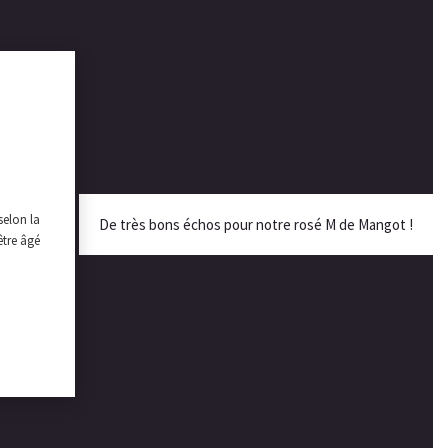
selon la
De très bons échos pour notre rosé M de Mangot !
être âgé