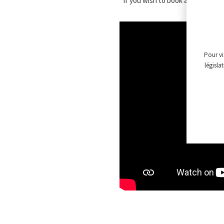
If you wish to book a tour in En
Pour vi
législa