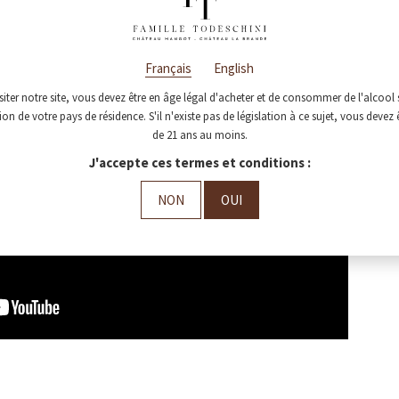
glish, please switch to the English version of the website using the menu
Français
English
siter notre site, vous devez être en âge légal d'acheter et de consommer de l'alcool 
tion de votre pays de résidence. S'il n'existe pas de législation à ce sujet, vous devez 
de 21 ans au moins.
J'accepte ces termes et conditions :
NON
OUI