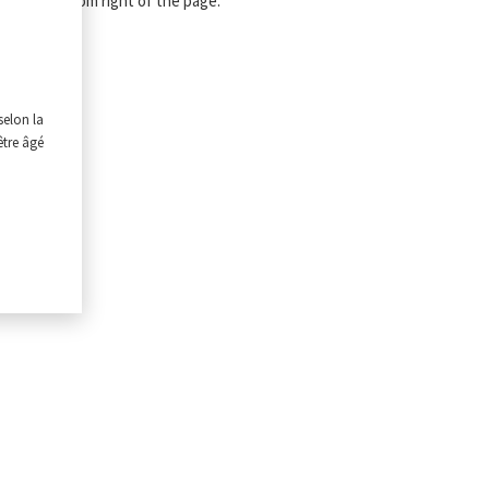
 at the bottom right of the page.
selon la
être âgé