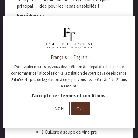
principal… Idéal pour les repas ensoleillés !
Ingrédients :
Pour la sauce Tonato :
2 Jaunes d’oeufs crus (ou cuits/durs)
3 Cuillières à soupe de câpres
30 gr de Parmesan
200 gr de thon à l’huile d’olive
Français
English
5 Filets d’anchois
Pour visiter notre site, vous devez être en âge légal d'acheter et de
10 gr de moutarde
consommer de l'alcool selon la législation de votre pays de résidence.
275 ml d’huile d’olive ou de pépin de raisin
S'il n'existe pas de législation à ce sujet, vous devez être âgé de 21 ans
Le jus d’un citron, fleur de sel, poivre
au moins.
Pour la préparation de la viande :
J'accepte ces termes et conditions :
1 Rôti d’1 KG de viande maigre de veau
1 Carotte
NON
OUI
1 Oignon
1 Branche de céleri
1 Feuille de Laurier
1 Cuillère à soupe de vinaigre